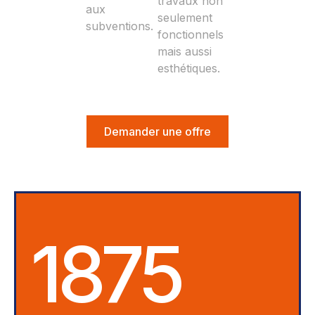
travaux non
aux
seulement
subventions.
fonctionnels
mais aussi
esthétiques.
Demander une offre
1875