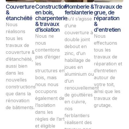
Couverture
Construction
Plomberie &
Travaux de
&
en bois,
ferblanterie
grue, de
étanchéité
charpenterie
réparation
Qu’il s’agisse
& travaux
&
Nous
d’une
d'isolation
d'entretien
réalisons
couverture à
Nous ne
Nous
tous les
double joint
nous
effectuons
travaux de
debout en
contentons
tous les
couverture &
zinc, d’un
pas d’ériger
travaux de
d’étanchéité,
habillage de
les
réparation et
aussi bien
joues en
structures en
d’entretien
dans les
aluminium ou
bois, mais
autour de
nouvelles
d’un
nous nous
votre toit,
constructions
renouvellement
occupons
ainsi que les
que dans la
de gouttières
également de
travaux de
rénovation
en cuivre,
l’isolation
grutage.
de bâtiments.
nos
dans les
ferblantiers
règles de l’art
réalisent des
et éligible